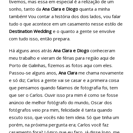
tivemos, mas essa em especial é a relização de um
sonho, tanto da
Ana Clara e Diogo
quanta a minha
também! Vou contar a história dos dois lados, vou falar
tudo o que acontece em um casamento nesse estilo de
Destination Wedding
e o quanto a gente se envolve
com tudo isso, então prepara.
Há alguns anos atrás
Ana Clara e Diogo
conheceram
meu trabalho e vieram de férias para região aqui de
Porto de Galinhas, fizemos as fotos aqui com eles.
Passou-se alguns anos,
Ana Clara
me chama novamente
e só diz; Carlos a gente vai se casar e a primeira coisa
que pensamos quando falamos de fotografia foi, tem
que ser o Carlos. Ouvir isso pra mim é como se fosse
anúncio de melhor fotógrafo do mundo, Oscar dos
fotógrafos veio pra mim, felicidade é tanta quando
escuto isso, que vocês não tem ideia. Só que tinha um
porém, na próxima pergunta era; Carlos você faz
casamento fora? Lógico que eu faço, já disse logo, me