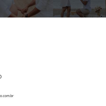
O
to.com.br